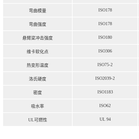
ISO178
弯曲模量
ISO178
弯曲强度
ISO180
悬臂梁冲击强度
ISO306
维卡软化点
ISO75-2
热变形温度
ISO2039-2
洛氏硬度
ISO1183
密度
ISO62
吸水率
UL 94
UL可燃性