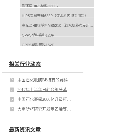
耐环境HIPS塑料D6007
HIPS塑料赛科622P（饮水机内胆专用料）
高光泽HIPS塑料MB5210（饮水机外壳专用料）
GPPS塑料赛科123P
GPPS塑料赛科152P
相关行业动态
中国石化收购BP持有的赛科50%股权
2017年上半年日韩台部分苯乙烯装置检修计划
中国石化豪掷2000亿升级打造四个世界级炼化基地
大商所将研究开发苯乙烯等期货新品种
最新资讯文章